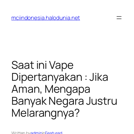
Lewati
ke
mciindonesia.halodunia.net
konten
Saat ini Vape
Dipertanyakan : Jika
Aman, Mengapa
Banyak Negara Justru
Melarangnya?
Written by
admin
in
Featured