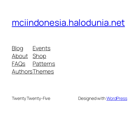
mciindonesia.halodunia.net
Blog
Events
About
Shop
FAQs
Patterns
Authors
Themes
Twenty Twenty-Five
Designed with
WordPress