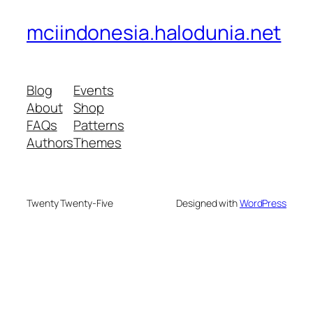
mciindonesia.halodunia.net
Blog
Events
About
Shop
FAQs
Patterns
Authors
Themes
Twenty Twenty-Five
Designed with
WordPress