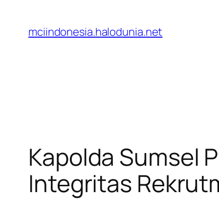
Lewati
ke
mciindonesia.halodunia.net
konten
Kapolda Sumsel 
Integritas Rekrut