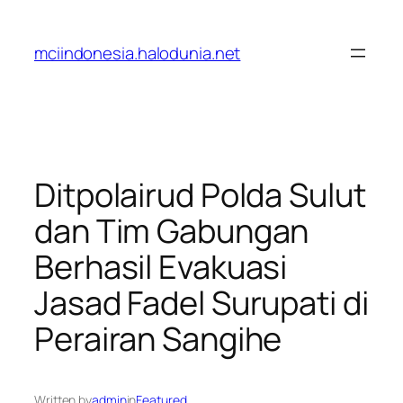
Lewati
ke
mciindonesia.halodunia.net
konten
Ditpolairud Polda Sulut
dan Tim Gabungan
Berhasil Evakuasi
Jasad Fadel Surupati di
Perairan Sangihe
Written by
admin
in
Featured