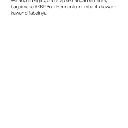
Walaupun begitu, dia tetap semangat bercerita,
bagaimana AKBP Budi Hermanto membantu kawan-
kawan difabelnya.