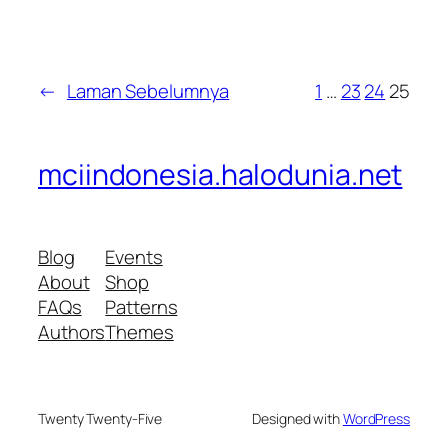
←
Laman Sebelumnya
1
…
23
24
25
mciindonesia.halodunia.net
Blog
Events
About
Shop
FAQs
Patterns
Authors
Themes
Twenty Twenty-Five
Designed with
WordPress