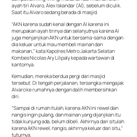
ayah tiri Alvaro, Alex Iskandar (AI), sebelum diculik.
Saat itu Alvaro sedang berada di masjid.
“AKN karena sudah kenal dengan AI karena ini
merupakan ayah tirinya dan selanjutnya karena AI
juga menjanjikan AKN untuk bersama-sama dengan
dia keluar untuk mau membeli mainan dan
makanan,” kata Kapolres Metro Jakarta Selatan
Kombes Nicolas Ary Lilipaly kepada wartawan di
kantornya.
Kemudian, mereka berdua pergi dari masjid
tersebut. Di tengah perjalanan, tersangka mengajak
Alvaro ke rumahnya dengan dalih membersihkan
diri.
“Sampai di rumah itulah, karena AKN ini rewel dan
nangis ingin pulang, dan mainan yang dijanjikan itu
tidak kunjung ada, belum dibeli. Akhirnya dari situlah
karena AKN rewel, nangis, akhirnya keluar dari situ,”
tuturnya.