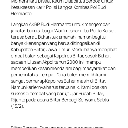
Momen Haru Disaat Kaum Disabiltas Berdoa Untuk
Kesuksesan Karir Polisi Langka Kombes Pol Budi
Hermanto
Langkah AKBP Budi Hermanto untuk mengemban
jabatan baru sebagai Wadirresnarkoba Polda Kalsel,
terasa berat. Bukan tak amanah, namun begitu
banyak kenangan yang harus ditinggalkan di
Kabupaten Blitar, Jawa Timur. Meski hanya menjabat
empat bulan sebagai Kapolres Blitar, sosok Buher,
sapaan lulusan Akpol tahun 2000 ini, mampu
memberikan kesan mendalam bagi masyarakat dan
pemerintah setempat. “Jika boleh memilih kami
sangat berharap Kapolres Buher masih di Blitar.
Namun kariernya harus terus naik. Kami doakan
sukses di tempat yang baru,” ujar Bupati Blitar,
Rijanto pada acara Blitar Berbagi Senyum, Sabtu
(15/2).
Blitar Berbagi Senyum merupakan acara yang