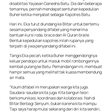
disabilitas Yayasan Ganesha Batu. Dia dan beberapa
temannya, pernah mendapat sentuhan kepedulian
Buher ketika menjabat sebagai Kapolres Batu.
Hari ini, Eka turut diundang ke Blitar untuk bertemu
sesama penyandang difabel yang menerima
bantuan kursi roda, brace dan Al Quran braile.
Bentuk kepedulian kapolres inilah rupanya yang
terpatri di jiwa penyandang difabel ini.
Tangis Eka pecah, ketika Buher menggendongnya
keluar pendopo untuk masuk mobil rombongannya
kembali pulang ke Batu. Pemandangan ini, membuat
hampir semua yang melihat tak kuasa membendung
air mata.
“Kaum difabel ini merupakan warga kita juga.
Saudara-saudara kita juga. Kita bangun teori
berkomunikasi, koordinasi dan kolaborasi. Nah di
Blitar Berbagi Senyum, bukan karena kita mampu.
Tapi saya harap mulai sekarang dari diri kita sendiri,