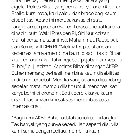
digelar Polres Blitar yang berisi penyerahan Alquran
Braile, kursi roda, kaki palsu, dan brace bagi kaum
disabilitas. Acara ini merupakan salah satu
rangkaian perpisahan Buher. Terasa spesial karena
dihadiri putri Wakil Presiden RI, Siti Nur Azizah
Ma’ruf bersama suaminya, Muhammad Rapsel Ali,
dari Komisi VIII DPR RI. “Melihat kepedulian dan
keberhasilannya membina kaum disabilitas di Blitar,
kita berharap akan lahir pejabat-pejabat lain seperti
Buher,” puji Azizah. Kapolres Blitar di tangan AKBP
Buher memang berhasil membina kaum disabilitas
di daerah tersebut. Mereka yang selama dipandang
sebelah mata, mampu dilatih untuk menghasilkan
karya bernilai ekonomi. Batik percik karya kaum
disabilitas binaan kini sukses menembus pasar
internasional.
“Bagi kami AKBP Buher adalah sosok polisi langka.
Tak banyak yang punya kepedulian seperti dia. Misi
kami sama dengan beliau, membina kaum