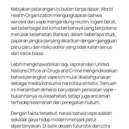
Kebijakan pelarangan ini bukan tanpa dasar. World
Health Organization mengungkapkan bahwa
aerosol dari vape mengandung nikotin, logam berat,
serta berbagai zat kimia berbahaya yang berpotensi
merusak kesehatan. Bahkan, dalam beberapa studi,
paparan jangka panjang dikaitkan dengan gangguan
paru-paru dan risiko adiksi yang tidak kalah serius
dari rokok biasa.
Lebih mengkhawatirkan lagi, laporan dari United
Nations Office on Drugs and Crime mengindikasikan
bahwa perangkat vape kini mulai disalahgunakan
sebagai media konsumsi narkotika sintetis. Temuan
ini menambah dimensi baru dalam persoalan vape—
bukan hanya isu kesehatan, tetapi juga ancaman
terhadap keamanan dan penegakan hukum.
Dengan fakta tersebut, narasi bahwa vape adalah
sekadar gaya hidup modern menjadi patut
dipertanyakan. Di balik desain futuristik dan citra