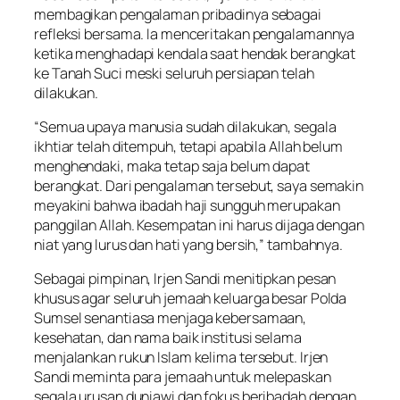
membagikan pengalaman pribadinya sebagai
refleksi bersama. Ia menceritakan pengalamannya
ketika menghadapi kendala saat hendak berangkat
ke Tanah Suci meski seluruh persiapan telah
dilakukan.
“Semua upaya manusia sudah dilakukan, segala
ikhtiar telah ditempuh, tetapi apabila Allah belum
menghendaki, maka tetap saja belum dapat
berangkat. Dari pengalaman tersebut, saya semakin
meyakini bahwa ibadah haji sungguh merupakan
panggilan Allah. Kesempatan ini harus dijaga dengan
niat yang lurus dan hati yang bersih,” tambahnya.
Sebagai pimpinan, Irjen Sandi menitipkan pesan
khusus agar seluruh jemaah keluarga besar Polda
Sumsel senantiasa menjaga kebersamaan,
kesehatan, dan nama baik institusi selama
menjalankan rukun Islam kelima tersebut. Irjen
Sandi meminta para jemaah untuk melepaskan
segala urusan duniawi dan fokus beribadah dengan