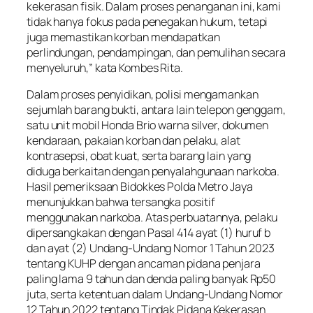
kekerasan fisik. Dalam proses penanganan ini, kami
tidak hanya fokus pada penegakan hukum, tetapi
juga memastikan korban mendapatkan
perlindungan, pendampingan, dan pemulihan secara
menyeluruh,” kata Kombes Rita.
Dalam proses penyidikan, polisi mengamankan
sejumlah barang bukti, antara lain telepon genggam,
satu unit mobil Honda Brio warna silver, dokumen
kendaraan, pakaian korban dan pelaku, alat
kontrasepsi, obat kuat, serta barang lain yang
diduga berkaitan dengan penyalahgunaan narkoba.
Hasil pemeriksaan Bidokkes Polda Metro Jaya
menunjukkan bahwa tersangka positif
menggunakan narkoba. Atas perbuatannya, pelaku
dipersangkakan dengan Pasal 414 ayat (1) huruf b
dan ayat (2) Undang-Undang Nomor 1 Tahun 2023
tentang KUHP dengan ancaman pidana penjara
paling lama 9 tahun dan denda paling banyak Rp50
juta, serta ketentuan dalam Undang-Undang Nomor
12 Tahun 2022 tentang Tindak Pidana Kekerasan