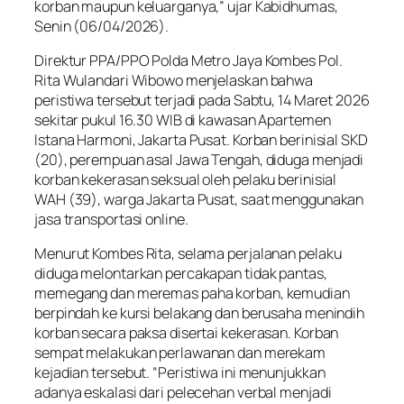
korban maupun keluarganya,” ujar Kabidhumas,
Senin (06/04/2026).
Direktur PPA/PPO Polda Metro Jaya Kombes Pol.
Rita Wulandari Wibowo menjelaskan bahwa
peristiwa tersebut terjadi pada Sabtu, 14 Maret 2026
sekitar pukul 16.30 WIB di kawasan Apartemen
Istana Harmoni, Jakarta Pusat. Korban berinisial SKD
(20), perempuan asal Jawa Tengah, diduga menjadi
korban kekerasan seksual oleh pelaku berinisial
WAH (39), warga Jakarta Pusat, saat menggunakan
jasa transportasi online.
Menurut Kombes Rita, selama perjalanan pelaku
diduga melontarkan percakapan tidak pantas,
memegang dan meremas paha korban, kemudian
berpindah ke kursi belakang dan berusaha menindih
korban secara paksa disertai kekerasan. Korban
sempat melakukan perlawanan dan merekam
kejadian tersebut. “Peristiwa ini menunjukkan
adanya eskalasi dari pelecehan verbal menjadi