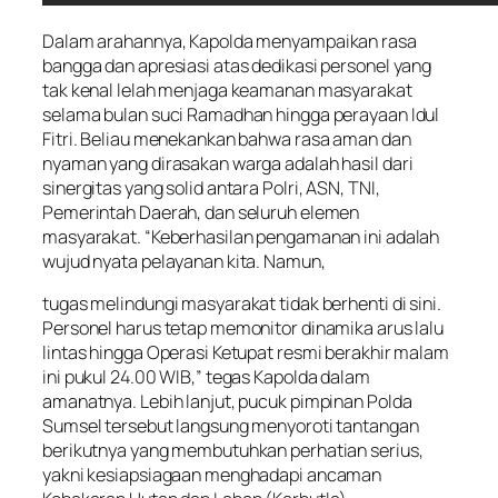
Dalam arahannya, Kapolda menyampaikan rasa
bangga dan apresiasi atas dedikasi personel yang
tak kenal lelah menjaga keamanan masyarakat
selama bulan suci Ramadhan hingga perayaan Idul
Fitri. Beliau menekankan bahwa rasa aman dan
nyaman yang dirasakan warga adalah hasil dari
sinergitas yang solid antara Polri, ASN, TNI,
Pemerintah Daerah, dan seluruh elemen
masyarakat. “Keberhasilan pengamanan ini adalah
wujud nyata pelayanan kita. Namun,
tugas melindungi masyarakat tidak berhenti di sini.
Personel harus tetap memonitor dinamika arus lalu
lintas hingga Operasi Ketupat resmi berakhir malam
ini pukul 24.00 WIB,” tegas Kapolda dalam
amanatnya. Lebih lanjut, pucuk pimpinan Polda
Sumsel tersebut langsung menyoroti tantangan
berikutnya yang membutuhkan perhatian serius,
yakni kesiapsiagaan menghadapi ancaman