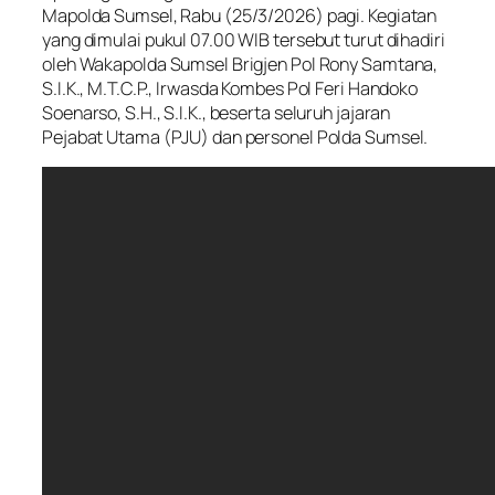
Mapolda Sumsel, Rabu (25/3/2026) pagi. Kegiatan
yang dimulai pukul 07.00 WIB tersebut turut dihadiri
oleh Wakapolda Sumsel Brigjen Pol Rony Samtana,
S.I.K., M.T.C.P., Irwasda Kombes Pol Feri Handoko
Soenarso, S.H., S.I.K., beserta seluruh jajaran
Pejabat Utama (PJU) dan personel Polda Sumsel.