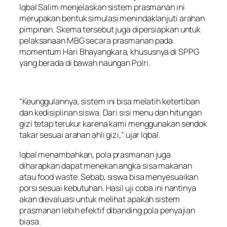
Iqbal Salim menjelaskan sistem prasmanan ini
merupakan bentuk simulasi menindaklanjuti arahan
pimpinan. Skema tersebut juga dipersiapkan untuk
pelaksanaan MBG secara prasmanan pada
momentum Hari Bhayangkara, khususnya di SPPG
yang berada di bawah naungan Polri.
“Keunggulannya, sistem ini bisa melatih ketertiban
dan kedisiplinan siswa. Dari sisi menu dan hitungan
gizi tetap terukur karena kami menggunakan sendok
takar sesuai arahan ahli gizi,” ujar Iqbal.
Iqbal menambahkan, pola prasmanan juga
diharapkan dapat menekan angka sisa makanan
atau food waste. Sebab, siswa bisa menyesuaikan
porsi sesuai kebutuhan. Hasil uji coba ini nantinya
akan dievaluasi untuk melihat apakah sistem
prasmanan lebih efektif dibanding pola penyajian
biasa.