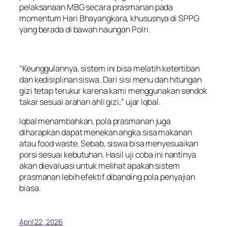
pelaksanaan MBG secara prasmanan pada
momentum Hari Bhayangkara, khususnya di SPPG
yang berada di bawah naungan Polri.
“Keunggulannya, sistem ini bisa melatih ketertiban
dan kedisiplinan siswa. Dari sisi menu dan hitungan
gizi tetap terukur karena kami menggunakan sendok
takar sesuai arahan ahli gizi,” ujar Iqbal.
Iqbal menambahkan, pola prasmanan juga
diharapkan dapat menekan angka sisa makanan
atau food waste. Sebab, siswa bisa menyesuaikan
porsi sesuai kebutuhan. Hasil uji coba ini nantinya
akan dievaluasi untuk melihat apakah sistem
prasmanan lebih efektif dibanding pola penyajian
biasa.
April 22, 2026